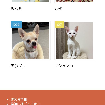
みなみ
むぎ
DOG
CAT
天(てん)
マシュマロ
運営者情報
譲渡応援「イチオシ」