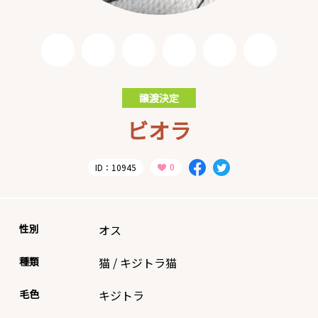
譲渡決定
ビオラ
ID：10945
性別
オス
種類
猫
/
キジトラ猫
毛色
キジトラ