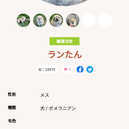
譲渡決定
ランたん
ID：10975
性別
メス
種類
犬
/
ポメラニアン
毛色