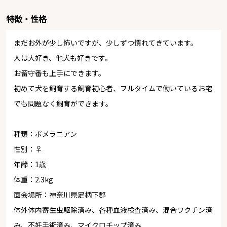
特徴・性格
まだお外が少し怖いですが、少しずつ慣れてきています。
人は大好き、他犬も好きです。
お留守番も上手にできます。
初めて犬を飼育する飼育初心者、フルタイムで働いているお宅
でも問題なく飼育ができます。
種類：ポメラニアン
性別：♀
年齢：1歳
体重：2.3kg
面会場所：神奈川県足柄下郡
体外体内寄生虫駆除済み、各種血液検査済み、混合ワクチン済
み、不妊手術済み、マイクロチップ済み