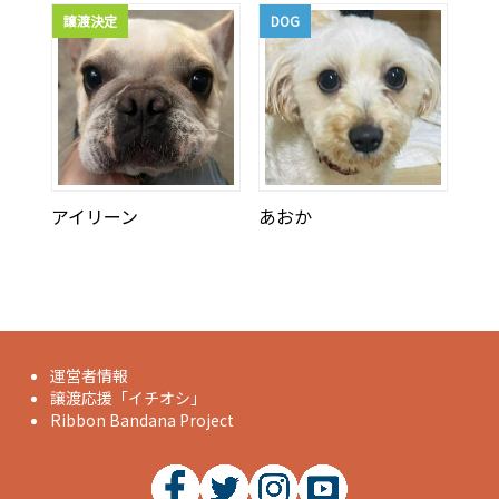
譲渡決定
DOG
アイリーン
あおか
運営者情報
譲渡応援「イチオシ」
Ribbon Bandana Project