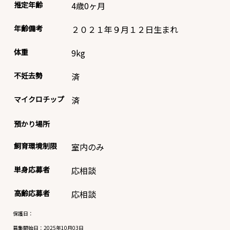
推定年齢
4歳0ヶ月
年齢備考
２０２１年９月１２日生まれ
体重
9
kg
不妊去勢
済
マイクロチップ
済
預かり場所
飼育環境制限
室内のみ
単身応募者
応相談
高齢応募者
応相談
保護日：
募集開始日：
2025年10月03日