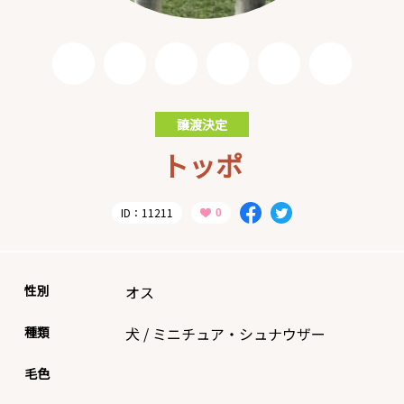
譲渡決定
トッポ
ID：11211
性別
オス
種類
犬
/
ミニチュア・シュナウザー
毛色