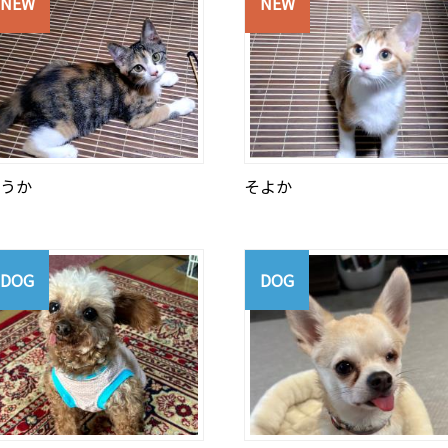
NEW
NEW
うか
そよか
DOG
DOG