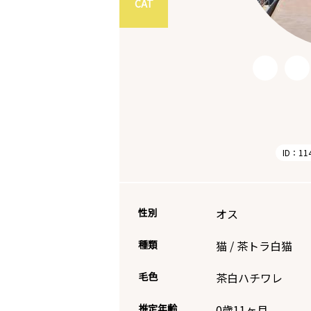
CAT
ID：11
性別
オス
種類
猫
/
茶トラ白猫
毛色
茶白ハチワレ
推定年齢
0歳11ヶ月