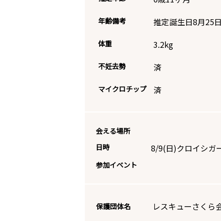
年齢備考
推定誕生日8月25
体重
3.2
kg
不妊去勢
済
マイクロチップ
済
会える場所
日時
8/9(日)クロイ
参加イベント
レスキューさくら
保護団体名