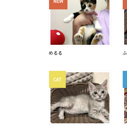
NEW
めるる
ふ
CAT