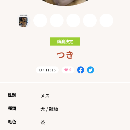
譲渡決定
つき
ID：11615
性別
メス
種類
犬
/
雑種
毛色
茶