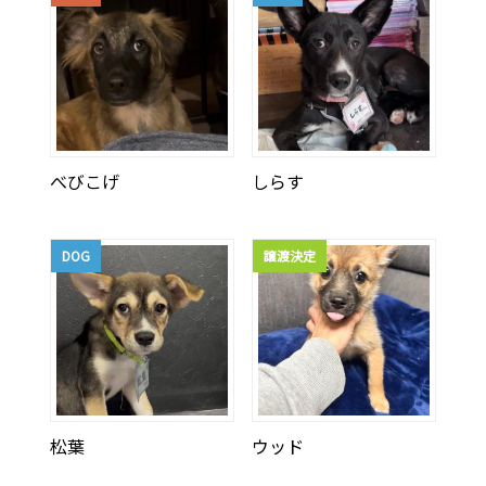
べびこげ
しらす
DOG
譲渡決定
松葉
ウッド