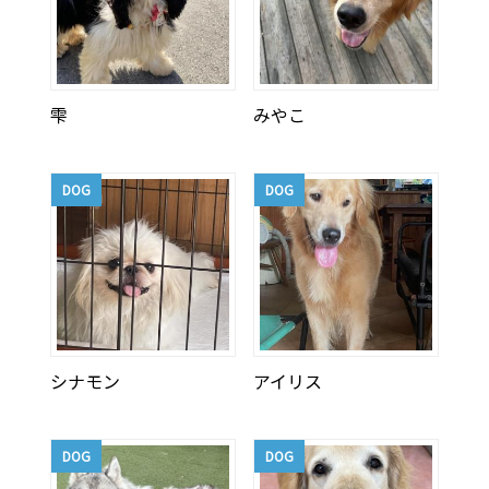
雫
みやこ
DOG
DOG
シナモン
アイリス
DOG
DOG