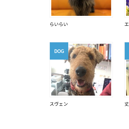
らいらい
エ
DOG
スヴェン
丈