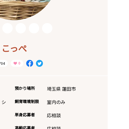
こっぺ
704
預かり場所
埼玉県 蓮田市
・シ
飼育環境制限
室内のみ
単身応募者
応相談
高齢応募者
応相談