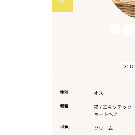
CAT
ID：11
性別
オス
種類
猫
/
エキゾチック
ョートヘア
毛色
クリーム