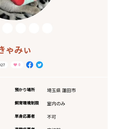
きゃみぃ
027
預かり場所
埼玉県 蓮田市
飼育環境制限
室内のみ
単身応募者
不可