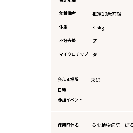
推定年齢
年齢備考
推定10歳前後
体重
3.5
kg
不妊去勢
済
マイクロチップ
済
会える場所
来ほー
日時
参加イベント
らむ動物病院 ぼ
保護団体名