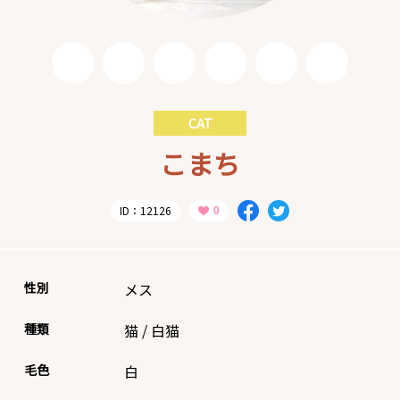
CAT
こまち
ID：12126
性別
メス
種類
猫
/
白猫
毛色
白