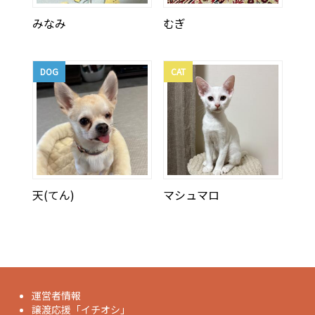
みなみ
むぎ
DOG
CAT
天(てん)
マシュマロ
運営者情報
譲渡応援「イチオシ」