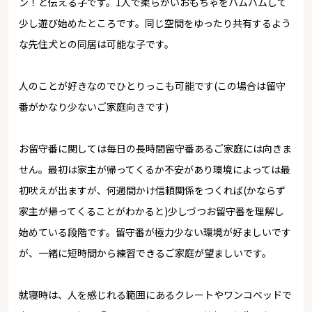
ン！と伝える子です。1人で柔らかいおもちゃをハムハムして
少し遊び始めたところです。同じ空間をゆったり共有するよう
な先住犬との同居は可能な子です。
人のことが好きなのでひとりっこも可能です(この場合は留守
番がかなり少ないご家庭向きです)
お留守番に関しては毎日の長時間留守番あるご家庭には向きま
せん。最初は家主が帰ってくるか不安があり環境によっては最
初吠えが出ますが、何週間かけ信頼関係をつくれば(かならず
家主が帰ってくることがわかると)少しづつお留守番を理解し
始めている段階です。留守番が極力少ない環境が好ましいです
が、一緒に短時間から練習できるご家庭が望ましいです。
就寝時は、人を感じれる範囲にあるクレートやワンコベッドで