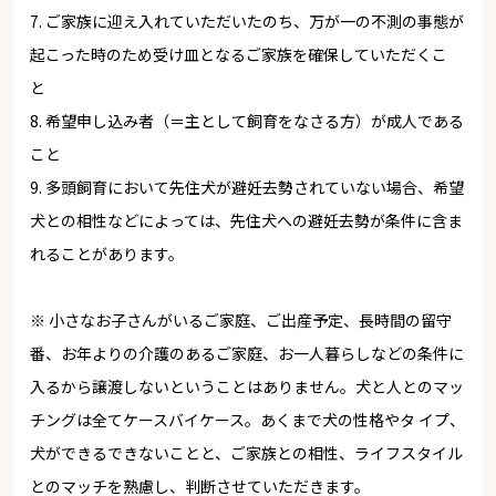
7. ご家族に迎え入れていただいたのち、万が一の不測の事態が
起こった時のため受け皿となるご家族を確保していただくこ
と
8. 希望申し込み者（＝主として飼育をなさる方）が成人である
こと
9. 多頭飼育において先住犬が避妊去勢されていない場合、希望
犬との相性などによっては、先住犬への避妊去勢が条件に含ま
れることがあります。
※ 小さなお子さんがいるご家庭、ご出産予定、長時間の留守
番、お年よりの介護のあるご家庭、お一人暮らしなどの条件に
入るから譲渡しないということはありません。犬と人とのマッ
チングは全てケースバイケース。あくまで犬の性格やタ イプ、
犬ができるできないことと、ご家族との相性、ライフスタイル
とのマッチを熟慮し、判断させていただきます。