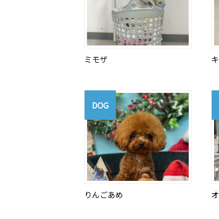
ミモザ
キ
DOG
りんごあめ
オ