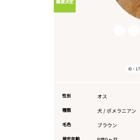
譲渡決定
ID：17
性別
オス
種類
犬
/
ポメラニアン
毛色
ブラウン
推定年齢
8歳0ヶ月