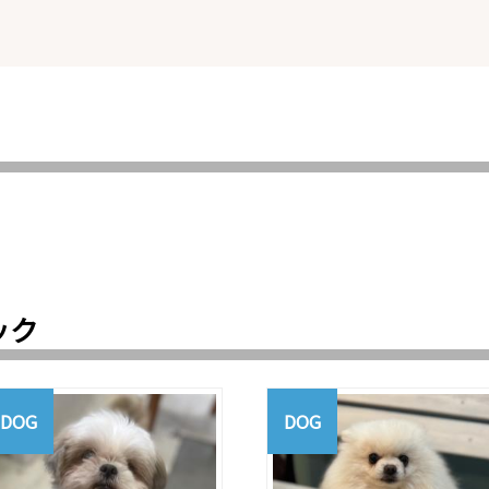
ック
DOG
DOG