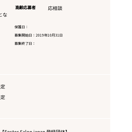
高齢応募者
応相談
とな
保護日：
募集開始日：
2019年10月31日
募集終了日：
決定
決定
【Foster Salon.japan 登録団体】