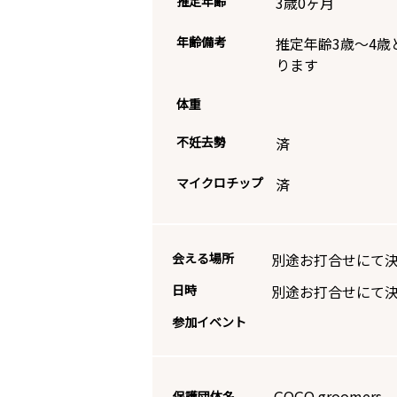
推定年齢
3歳0ヶ月
年齢備考
推定年齢3歳～4歳
ります
体重
不妊去勢
済
マイクロチップ
済
会える場所
別途お打合せにて
日時
別途お打合せにて
参加イベント
GOGO groomers 
保護団体名