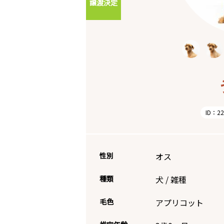
譲渡決定
ID：22
性別
オス
種類
犬
/
雑種
毛色
アプリコット