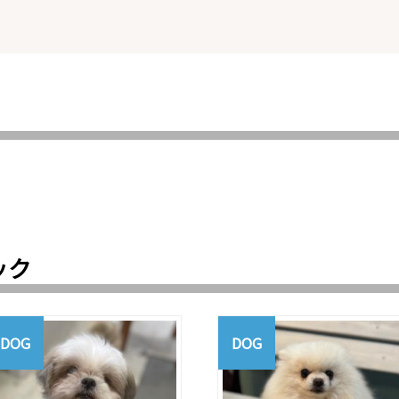
ック
DOG
DOG