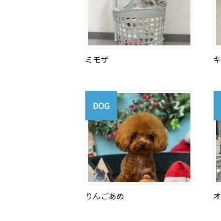
ミモザ
キ
DOG
りんごあめ
オ