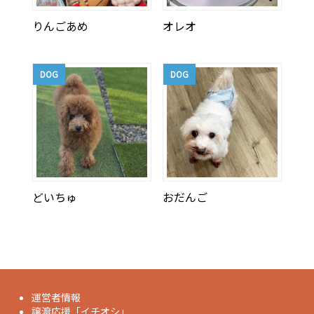
りんごあめ
オレオ
DOG
DOG
どいちゅ
おだんご
運営者情報
譲渡応援「イチオシ」