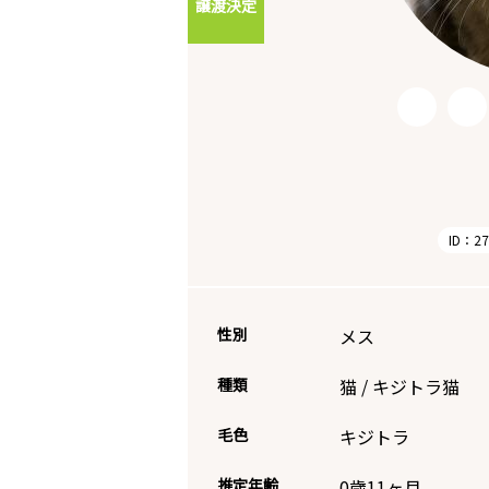
譲渡決定
ID：27
性別
メス
種類
猫
/
キジトラ猫
毛色
キジトラ
推定年齢
0歳11ヶ月