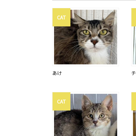
CAT
あけ
チ
CAT