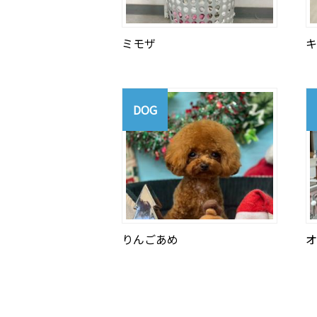
ミモザ
キ
DOG
りんごあめ
オ