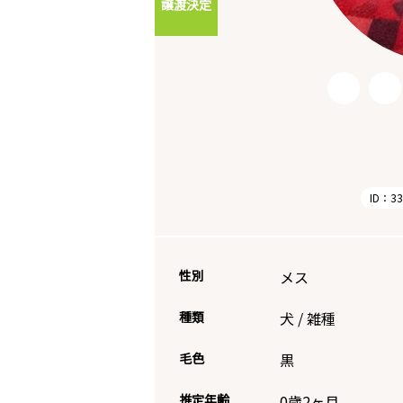
譲渡決定
ID：33
性別
メス
種類
犬
/
雑種
毛色
黒
推定年齢
0歳2ヶ月