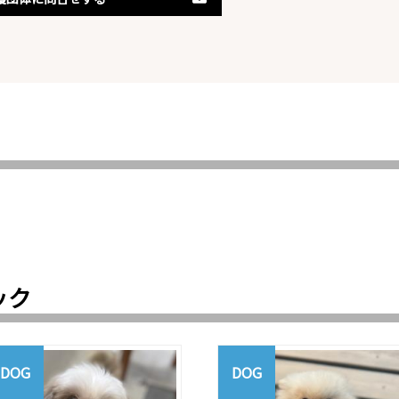
ック
DOG
DOG