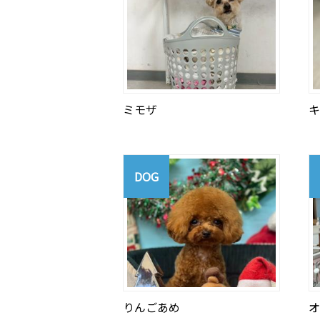
ミモザ
キ
DOG
りんごあめ
オ