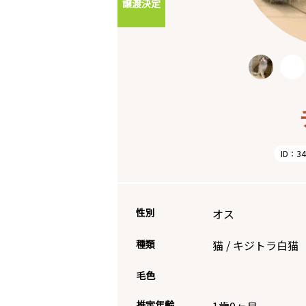
譲渡決定
ID：34
性別
オス
種類
猫
/
キジトラ白猫
毛色
推定年齢