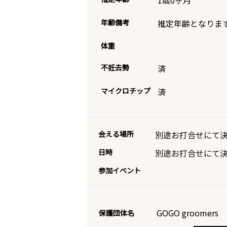
1歳0ヶ月
年齢備考
推定年齢となりま
体重
不妊去勢
済
マイクロチップ
済
会える場所
別途お打合せにて
日時
別途お打合せにて
参加イベント
GOGO groomers 
保護団体名