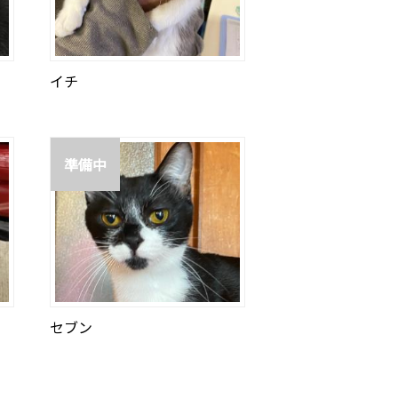
イチ
準備中
セブン