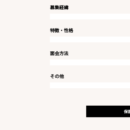
募集経緯
特徴・性格
面会方法
その他
保