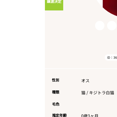
譲渡決定
ID：36
性別
オス
種類
猫
/
キジトラ白猫
毛色
推定年齢
0歳3ヶ月