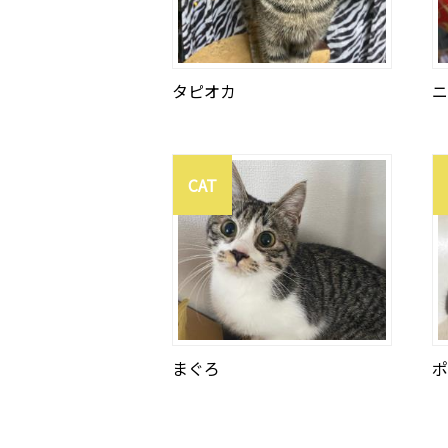
タピオカ
ニ
CAT
まぐろ
ポ