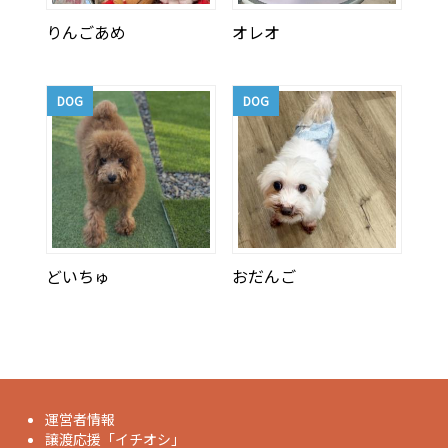
りんごあめ
オレオ
DOG
DOG
どいちゅ
おだんご
運営者情報
譲渡応援「イチオシ」