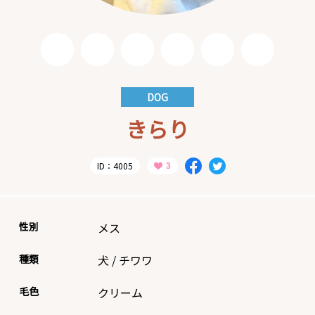
DOG
きらり
ID：4005
性別
メス
種類
犬
/
チワワ
毛色
クリーム