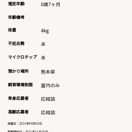
推定年齢
0歳7ヶ月
年齢備考
体重
4
kg
不妊去勢
未
マイクロチップ
未
預かり場所
熊本県
飼育環境制限
室内のみ
単身応募者
応相談
高齢応募者
応相談
保護日：2021年06月10日
募集開始日：
2021年11月25日