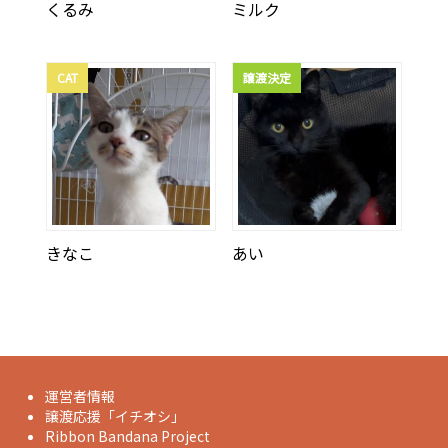
くるみ
ミルク
CAT
譲渡決定
きなこ
あい
運営者情報
譲渡応援「イチオシ」
Ribbon Bandana Project