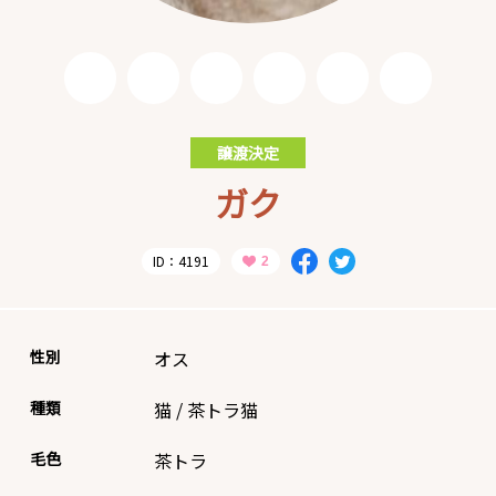
譲渡決定
ガク
ID：4191
性別
オス
種類
猫
/
茶トラ猫
毛色
茶トラ