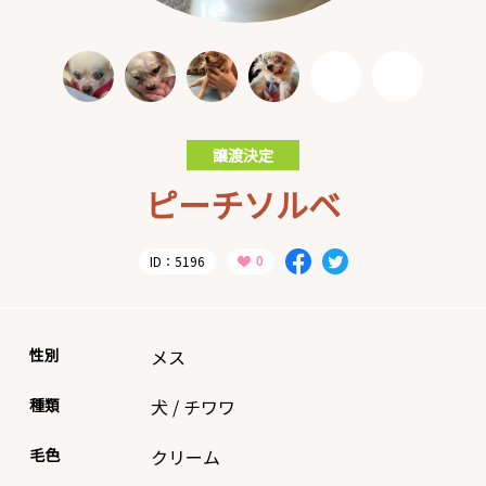
譲渡決定
ピーチソルベ
ID：5196
性別
メス
種類
犬
/
チワワ
毛色
クリーム