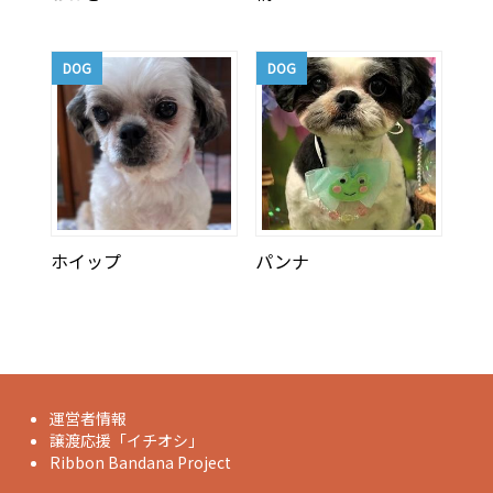
DOG
DOG
ホイップ
パンナ
運営者情報
譲渡応援「イチオシ」
Ribbon Bandana Project