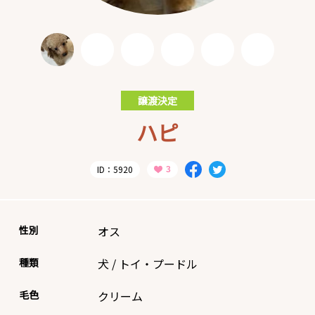
譲渡決定
ハピ
ID：5920
性別
オス
種類
犬
/
トイ・プードル
毛色
クリーム