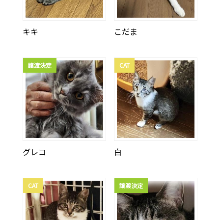
キキ
こだま
譲渡決定
CAT
グレコ
白
CAT
譲渡決定