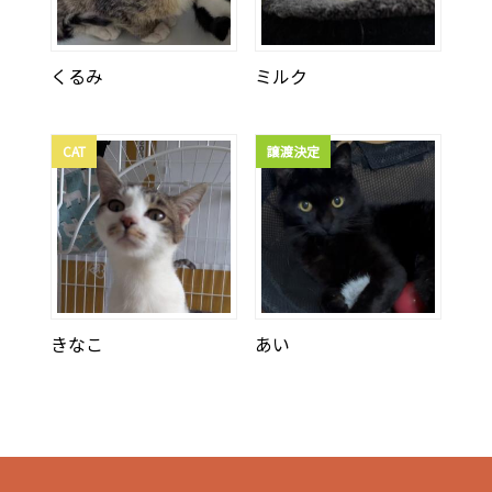
くるみ
ミルク
CAT
譲渡決定
きなこ
あい