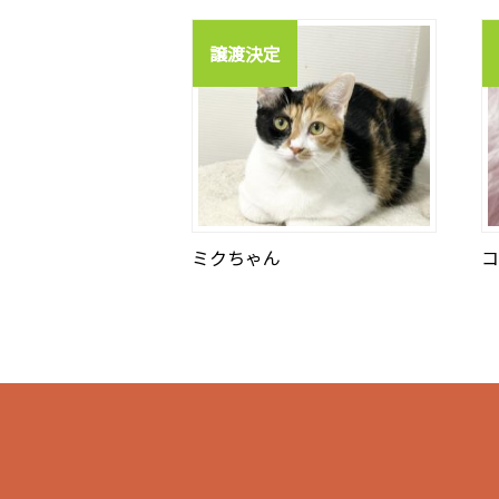
譲渡決定
ミクちゃん
コ