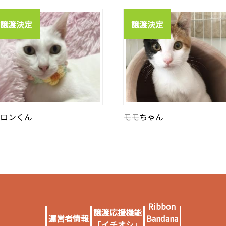
譲渡決定
譲渡決定
ロンくん
モモちゃん
Ribbon
譲渡応援機能
運営者情報
Bandana
「イチオシ」