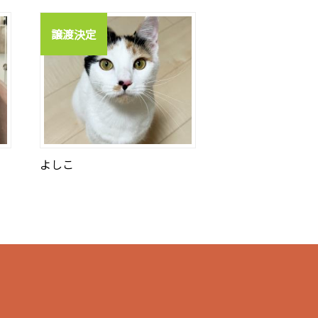
譲渡決定
よしこ