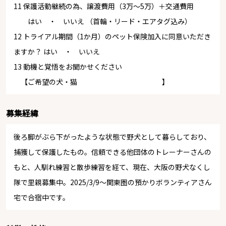
11 保護活動継続の為、譲渡費用（3万～5万）＋交通費用
はい ・ いいえ （首輪・リード・エアタグ込み）
12 トライアル期間（1か月）のペット保険加入に同意いただき
ますか？ はい ・ いいえ
13 動機と覚悟をお聞かせください
【ご希望の犬・猫 】
募集経緯
後ろ脚がぶら下がったような状態で野犬として暮らしており、
捕獲して保護したもの。信頼できる他団体のトレーナーさんの
もと、人馴れ練習と散歩練習を経て、現在、大阪の野犬なくし
隊で里親募集中。2025/3/9〜関東圏の預かりボランティアさん
宅で合宿中です。