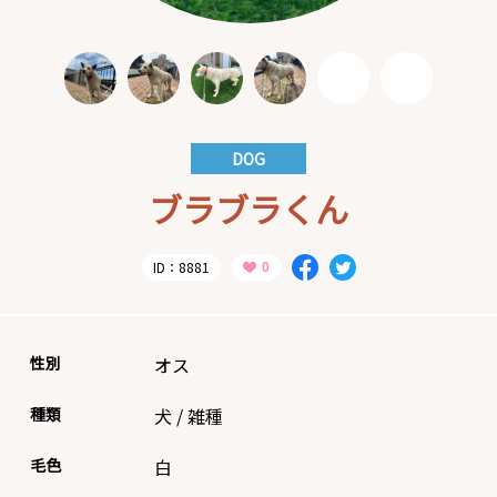
DOG
ブラブラくん
ID：8881
性別
オス
種類
犬
/
雑種
毛色
白