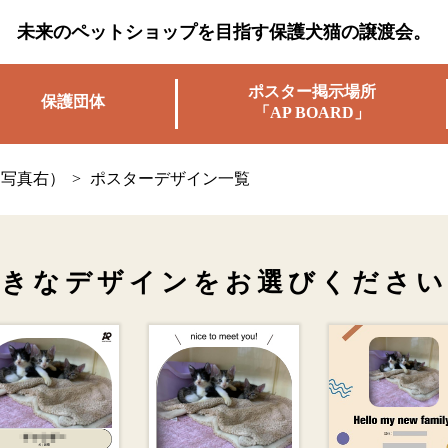
未来のペットショップを目指す保護犬猫の譲渡会。
ポスター掲示場所
保護団体
「AP BOARD」
（写真右）
>
ポスターデザイン一覧
好きなデザインを
お選びください