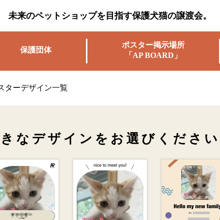
未来のペットショップを目指す保護犬猫の譲渡会。
ポスター掲示場所
保護団体
「AP BOARD」
スターデザイン一覧
好きなデザインを
お選びください