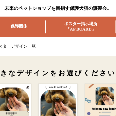
未来のペットショップを目指す保護犬猫の譲渡会。
ポスター掲示場所
保護団体
「AP BOARD」
スターデザイン一覧
好きなデザインを
お選びください