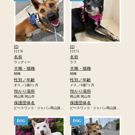
ID
ID
12176
12175
名前
名前
ウッディー
ラフ
犬種・猫種
犬種・猫種
雑種
雑種
性別／年齢
性別／年齢
オス ／2歳3ヶ月
メス ／9歳7ヶ月
預かり場所
預かり場所
岡山県 岡山市
岡山県 岡山市
保護団体名
保護団体名
ピースワンコ・ジャパン岡山譲渡センター
ピースワンコ・ジャパン岡山譲渡センター
DOG
DOG