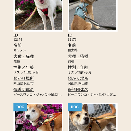
ID
ID
12174
12173
名前
名前
キャノン
倫太郎
犬種・猫種
犬種・猫種
雑種
雑種
性別／年齢
性別／年齢
メス ／10歳0ヶ月
オス ／2歳5ヶ月
預かり場所
預かり場所
岡山県 岡山市
岡山県 岡山市
保護団体名
保護団体名
ピースワンコ・ジャパン岡山譲渡センター
ピースワンコ・ジャパン岡山譲渡センター
DOG
DOG