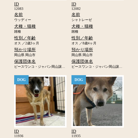
ID
ID
12083
12082
名前
名前
ウッディー
シャトレーゼ
犬種・猫種
犬種・猫種
雑種
雑種
性別／年齢
性別／年齢
オス ／2歳3ヶ月
オス ／8歳4ヶ月
預かり場所
預かり場所
岡山県 岡山市
岡山県 岡山市
保護団体名
保護団体名
ピースワンコ・ジャパン岡山譲渡センター
ピースワンコ・ジャパン岡山譲渡センター
DOG
DOG
ID
ID
11936
11935