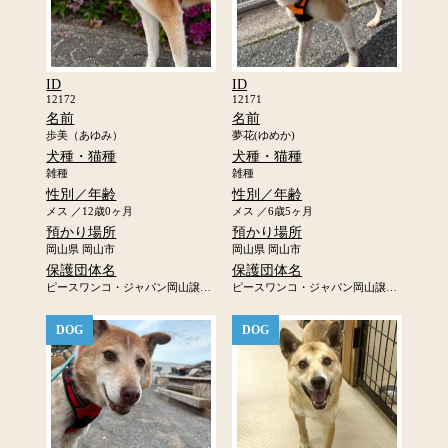
ID
ID
12172
12171
名前
名前
歩美（あゆみ）
夢花(ゆめか)
犬種・猫種
犬種・猫種
雑種
雑種
性別／年齢
性別／年齢
メス ／12歳0ヶ月
メス ／6歳5ヶ月
預かり場所
預かり場所
岡山県 岡山市
岡山県 岡山市
保護団体名
保護団体名
ピースワンコ・ジャパン岡山譲渡センター
ピースワンコ・ジャパン岡山譲渡センター
DOG
DOG