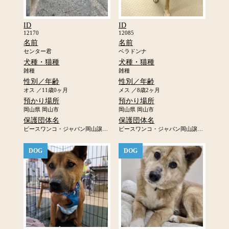
ID
ID
12170
12085
名前
名前
センター君
ベラドンナ
犬種・猫種
犬種・猫種
雑種
雑種
性別／年齢
性別／年齢
オス ／11歳0ヶ月
メス ／8歳2ヶ月
預かり場所
預かり場所
岡山県 岡山市
岡山県 岡山市
保護団体名
保護団体名
ピースワンコ・ジャパン岡山譲渡センター
ピースワンコ・ジャパン岡山譲渡センター
DOG
DOG