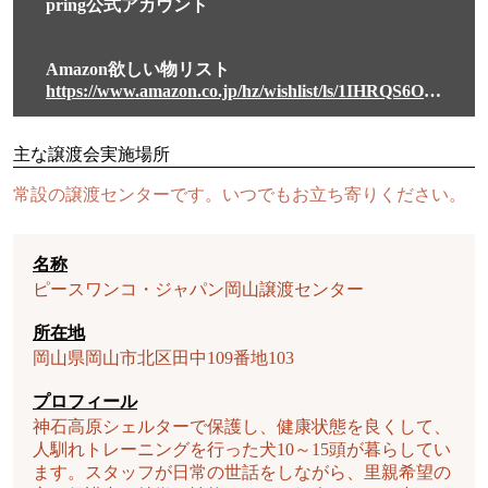
pring公式アカウント
Amazon欲しい物リスト
https://www.amazon.co.jp/hz/wishlist/ls/1IHRQS6O0MJHP?&sort=default
主な譲渡会実施場所
常設の譲渡センターです。いつでもお立ち寄りください。
名称
ピースワンコ・ジャパン岡山譲渡センター
所在地
岡山県岡山市北区田中109番地103
プロフィール
神石高原シェルターで保護し、健康状態を良くして、
人馴れトレーニングを行った犬10～15頭が暮らしてい
ます。スタッフが日常の世話をしながら、里親希望の