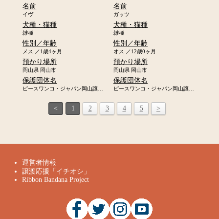
名前
名前
イヴ
ガッツ
犬種・猫種
犬種・猫種
雑種
雑種
性別／年齢
性別／年齢
メス ／1歳4ヶ月
オス ／12歳0ヶ月
預かり場所
預かり場所
岡山県 岡山市
岡山県 岡山市
保護団体名
保護団体名
ピースワンコ・ジャパン岡山譲渡センター
ピースワンコ・ジャパン岡山譲渡センター
<
1
2
3
4
5
>
運営者情報
譲渡応援「イチオシ」
Ribbon Bandana Project