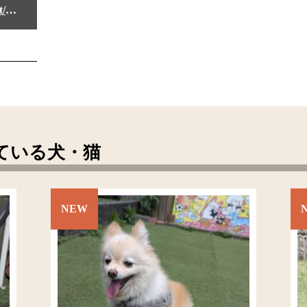
https://www.amazon.co.jp/hz/wishlist/ls/VKLZ5L07O7S9?ref_=wl_fv_le
ている犬・猫
NEW