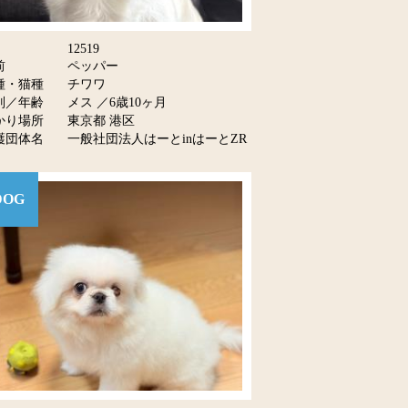
12519
前
ペッパー
種・猫種
チワワ
別／年齢
メス ／6歳10ヶ月
かり場所
東京都 港区
護団体名
一般社団法人はーとinはーとZR
DOG