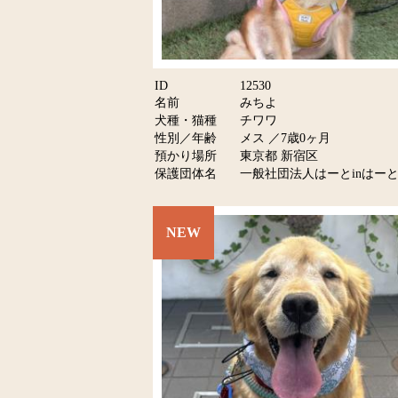
ID
12530
名前
みちよ
犬種・猫種
チワワ
性別／年齢
メス ／7歳0ヶ月
預かり場所
東京都 新宿区
保護団体名
一般社団法人はーとinはーと
NEW