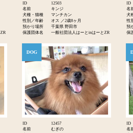
ID
12503
ID
名前
キンジ
名
犬種・猫種
マンチカン
犬
性別／年齢
オス ／2歳8ヶ月
性
預かり場所
千葉県 野田市
預
ZR
保護団体名
一般社団法人はーとinはーとZR
保
DOG
ID
12457
ID
名前
むぎの
名