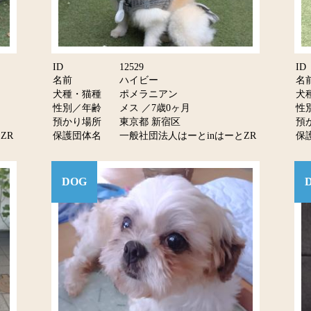
ID
12529
ID
名前
ハイビー
名
犬種・猫種
ポメラニアン
犬
性別／年齢
メス ／7歳0ヶ月
性
預かり場所
東京都 新宿区
預
ZR
保護団体名
一般社団法人はーとinはーとZR
保
DOG