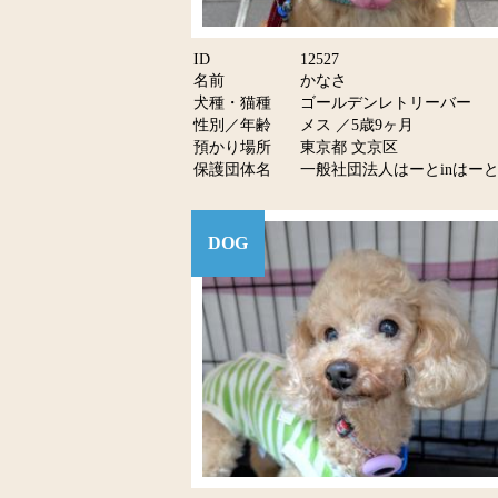
ID
12527
名前
かなさ
犬種・猫種
ゴールデンレトリーバー
性別／年齢
メス ／5歳9ヶ月
預かり場所
東京都 文京区
保護団体名
一般社団法人はーとinはーと
DOG