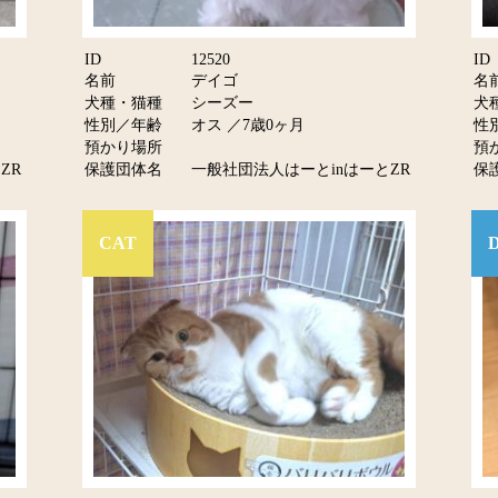
ID
12520
ID
名前
デイゴ
名
犬種・猫種
シーズー
犬
性別／年齢
オス ／7歳0ヶ月
性
預かり場所
預
ZR
保護団体名
一般社団法人はーとinはーとZR
保
CAT