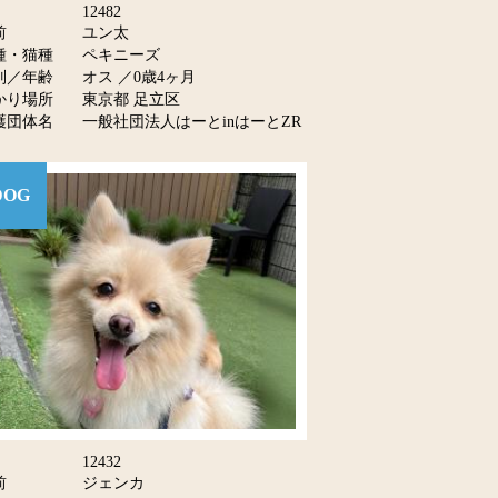
12482
前
ユン太
種・猫種
ペキニーズ
別／年齢
オス ／0歳4ヶ月
かり場所
東京都 足立区
護団体名
一般社団法人はーとinはーとZR
DOG
12432
前
ジェンカ