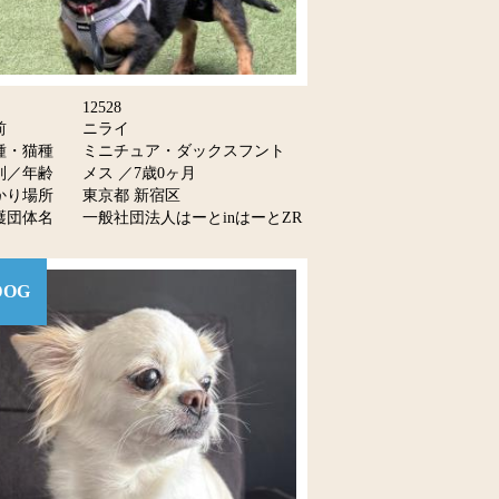
12528
前
ニライ
種・猫種
ミニチュア・ダックスフント
別／年齢
メス ／7歳0ヶ月
かり場所
東京都 新宿区
護団体名
一般社団法人はーとinはーとZR
DOG