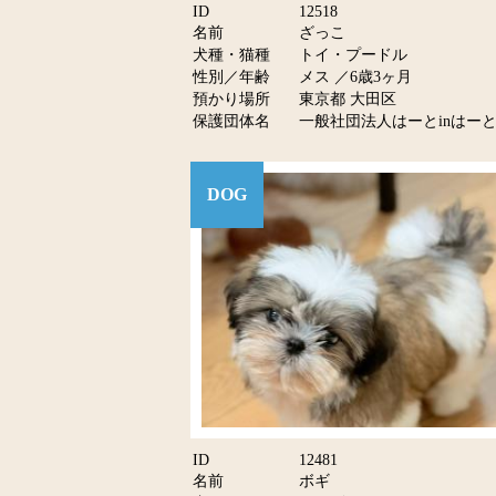
ID
12518
名前
ざっこ
犬種・猫種
トイ・プードル
性別／年齢
メス ／6歳3ヶ月
預かり場所
東京都 大田区
保護団体名
一般社団法人はーとinはーと
DOG
ID
12481
名前
ボギ