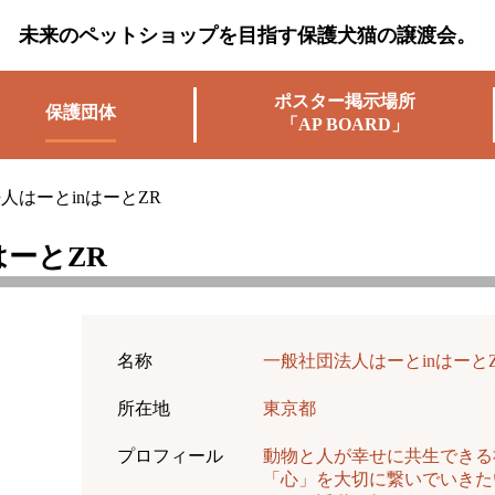
未来のペットショップを目指す保護犬猫の譲渡会。
ポスター掲示場所
保護団体
「AP BOARD」
人はーとinはーとZR
はーとZR
名称
一般社団法人はーとinはーと
所在地
東京都
プロフィール
動物と人が幸せに共生できる
「心」を大切に繋いでいきた