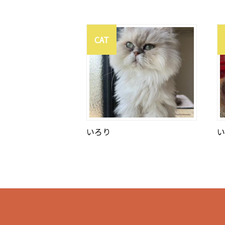
CAT
いろり
い