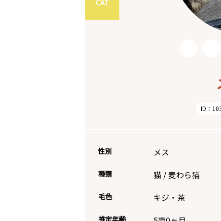
CAT
ID：10
性別
メス
種類
猫
/
麦わら猫
毛色
キジ・茶
推定年齢
5歳0ヶ月