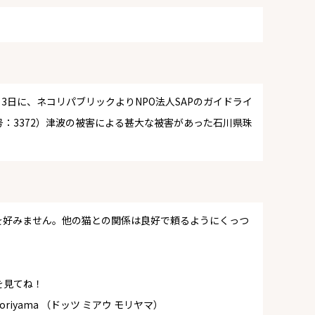
月3日に、ネコリパブリックよりNPO法人SAPのガイドライ
：3372）津波の被害による甚大な被害があった石川県珠
を好みません。他の猫との関係は良好で頼るようにくっつ
を見てね！
riyama （ドッツ ミアウ モリヤマ）