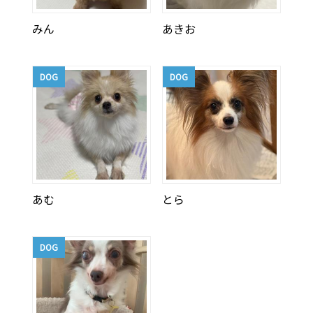
みん
あきお
DOG
DOG
あむ
とら
DOG