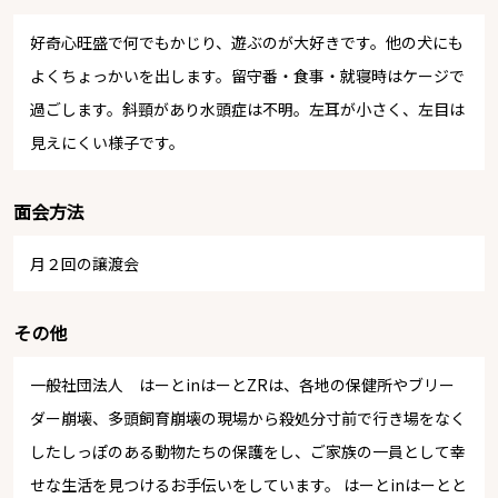
好奇心旺盛で何でもかじり、遊ぶのが大好きです。他の犬にも
よくちょっかいを出します。留守番・食事・就寝時はケージで
過ごします。斜頸があり水頭症は不明。左耳が小さく、左目は
見えにくい様子です。
面会方法
月２回の譲渡会
その他
一般社団法人 はーとinはーとZRは、各地の保健所やブリー
ダー崩壊、多頭飼育崩壊の現場から殺処分寸前で行き場をなく
したしっぽのある動物たちの保護をし、ご家族の一員として幸
せな生活を見つけるお手伝いをしています。 はーとinはーとと