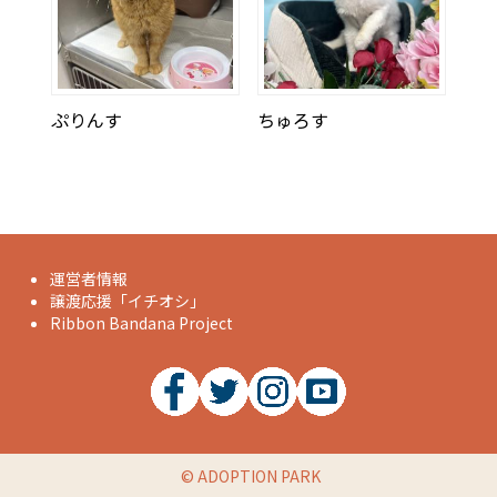
ぷりんす
ちゅろす
運営者情報
譲渡応援「イチオシ」
Ribbon Bandana Project
©
ADOPTION PARK