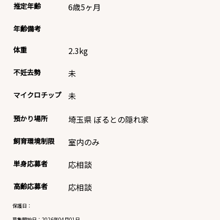
推定年齢
6歳5ヶ月
年齢備考
体重
2.3
kg
不妊去勢
未
マイクロチップ
未
預かり場所
埼玉県 ぼるとの隠れ家
飼育環境制限
室内のみ
単身応募者
応相談
高齢応募者
応相談
保護日：
募集開始日：
2026年04月01日