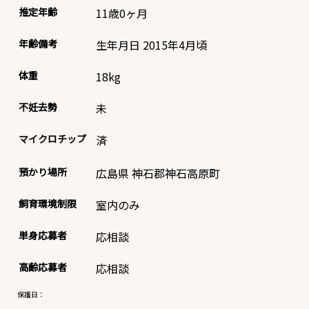
推定年齢
11歳0ヶ月
年齢備考
生年月日 2015年4月頃
体重
18
kg
不妊去勢
未
マイクロチップ
済
預かり場所
広島県 神石郡神石高原町
飼育環境制限
室内のみ
単身応募者
応相談
高齢応募者
応相談
保護日：