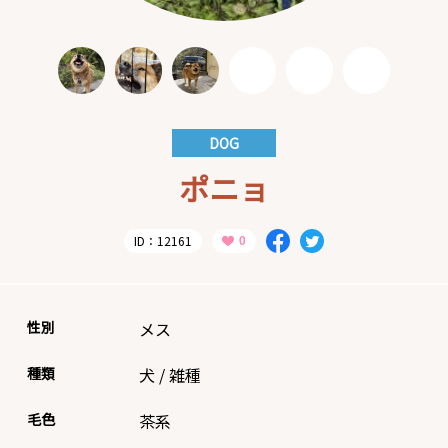
DOG
ポニョ
ID：12161
性別
メス
種類
犬
/
雑種
毛色
茶系