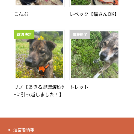
こんぶ
レベック【猫さんOK】
譲渡決定
募集終了
リノ【あきる野譲渡ｾﾝﾀ
トレット
ｰに引っ越しました！】
運営者情報