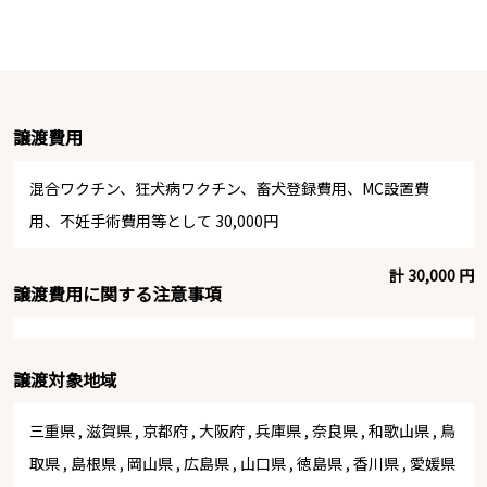
譲渡費用
混合ワクチン、狂犬病ワクチン、畜犬登録費用、MC設置費
用、不妊手術費用等として 30,000円
計 30,000 円
譲渡費用に関する注意事項
譲渡対象地域
三重県
,
滋賀県
,
京都府
,
大阪府
,
兵庫県
,
奈良県
,
和歌山県
,
鳥
取県
,
島根県
,
岡山県
,
広島県
,
山口県
,
徳島県
,
香川県
,
愛媛県