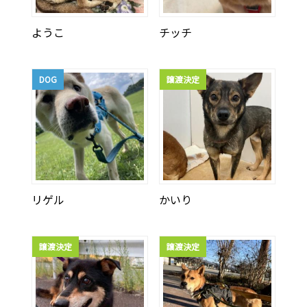
ようこ
チッチ
DOG
譲渡決定
リゲル
かいり
譲渡決定
譲渡決定