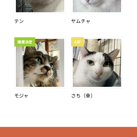
テン
ヤムチャ
譲渡決定
CAT
モジャ
さち（幸）