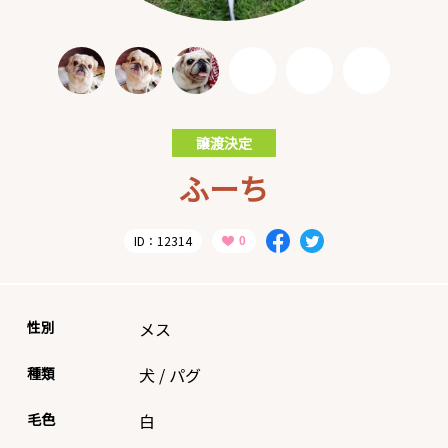
譲渡決定
ふーち
ID：12314
性別
メス
種類
犬
/
パグ
毛色
白