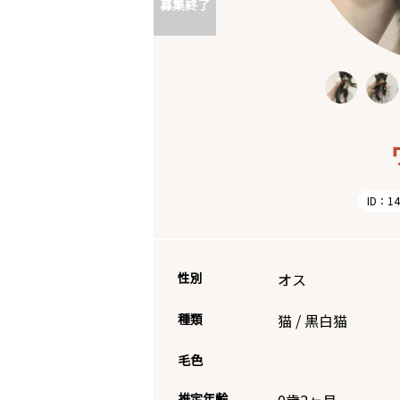
募集終了
ID：14
性別
オス
種類
猫
/
黒白猫
毛色
推定年齢