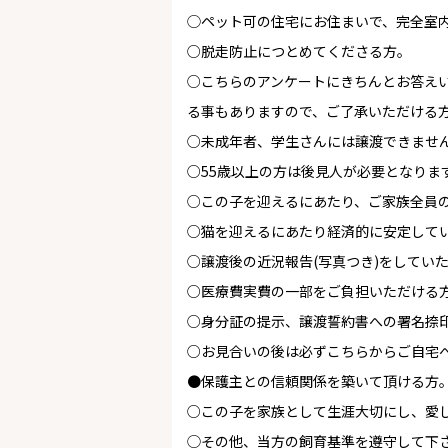
◯ペット可の住宅にお住まいで、完全室
○脱走防止につとめてくださる方。
○こちらのアンケートにきちんとお答え
る事もありますので、ご了承いただける
○未成年者、学生さんには譲渡できませ
○55歳以上の方は後見人が必要となりま
○この子を迎えるにあたり、ご家族全員
○猫を迎えるにあたり経済的に安定して
○譲渡後の近況報告(写真つき)をしてい
○医療費実費の一部をご負担いただける方
○身分証の提示、譲渡誓約書への署名捺
○お見合いの後は必ずこちらからご自宅へ
●保護主との信頼関係を築いて頂ける方
○この子を家族として生涯大切にし、愛
◯その他、当方の飼育基準を遵守して下