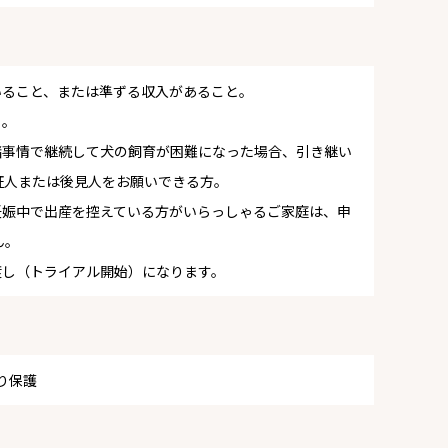
いること、または準ずる収入があること。
と。
諸事情で継続して犬の飼育が困難になった場合、引き継い
証人または後見人をお願いできる方。
妊娠中で出産を控えている方がいらっしゃるご家庭は、申
ん。
渡し（トライアル開始）になります。
より保護