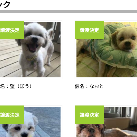
ック
譲渡決定
譲渡決定
名：望（ぼう）
仮名：なおと
譲渡決定
譲渡決定