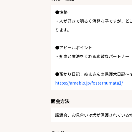
●性格
・人が好きで明るく活発な子ですが、ど
ります。
●アピールポイント
・知恵と魔法をくれる素敵なパートナー
●預かり日記：ぬまさんの保護犬日記〜neve
https://ameblo.jp/fosternumata1/
面会方法
譲渡会、お見合いは犬が保護されている