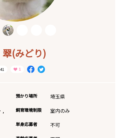
：翠(みどり)
41
預かり場所
埼玉県
ー
,
飼育環境制限
室内のみ
単身応募者
不可