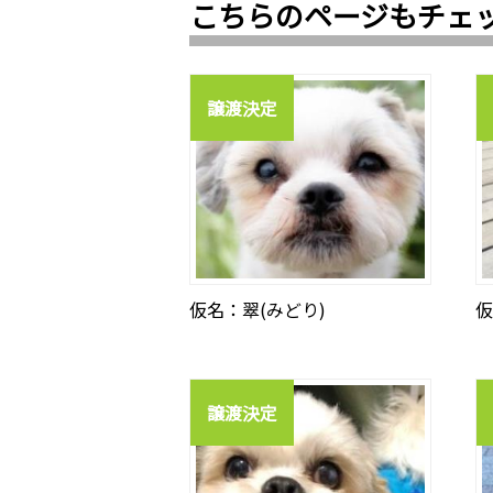
こちらのページもチェ
譲渡決定
仮名：翠(みどり)
仮
譲渡決定