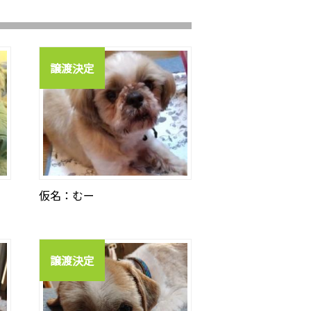
譲渡決定
仮名：むー
譲渡決定