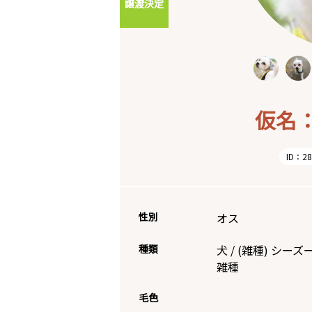
譲渡決定
仮名
ID：28
性別
オス
種類
犬
/
(雑種)
シーズ
雑種
毛色