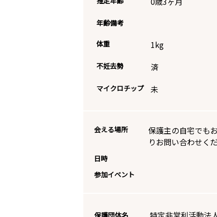
推定年齢
0歳3ヶ月
年齢備考
体重
1
kg
不妊去勢
済
マイクロチップ
未
会える場所
保護主の自宅でもお
りお問い合わせく
日時
参加イベント
特定非営利活動法
保護団体名