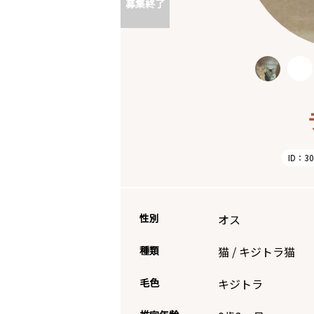
募集終了
ID：30
性別
オス
種類
猫
/
キジトラ猫
毛色
キジトラ