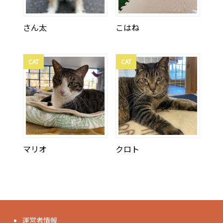
さん太
こはね
CAT
CAT
マリオ
クロト
運営者情報