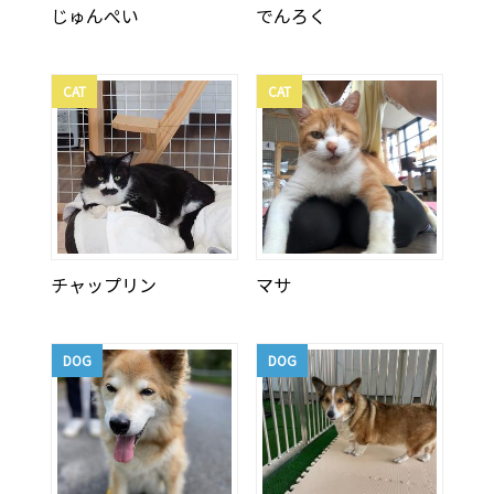
じゅんぺい
でんろく
CAT
CAT
チャップリン
マサ
DOG
DOG