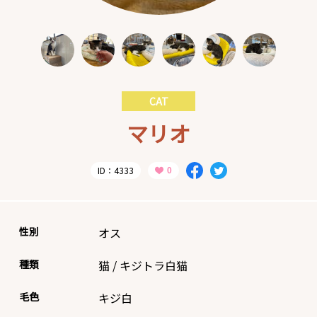
CAT
マリオ
ID：4333
性別
オス
種類
猫
/
キジトラ白猫
毛色
キジ白