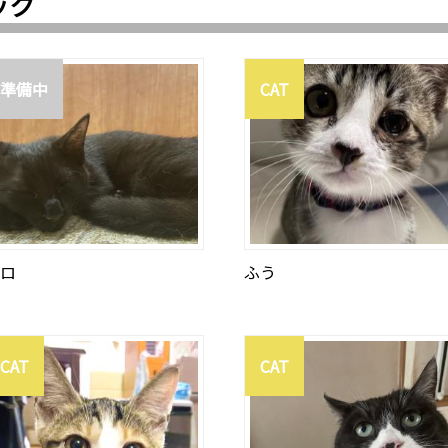
ック
準備中
CAT
ロ
ふう
CAT
CAT