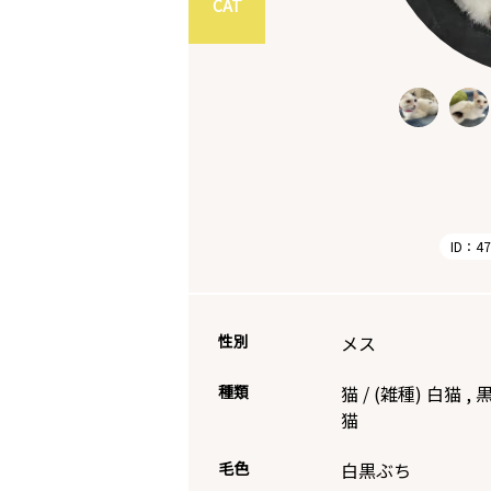
CAT
ID：47
性別
メス
種類
猫
/
(雑種)
白猫
,
猫
毛色
白黒ぶち