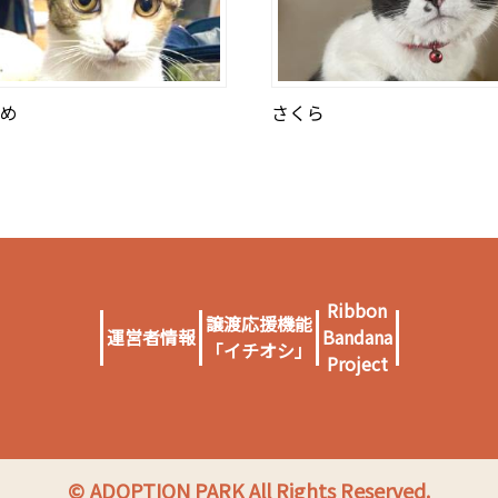
め
さくら
Ribbon
譲渡応援機能
運営者情報
Bandana
「イチオシ」
Project
©
ADOPTION PARK All Rights Reserved.