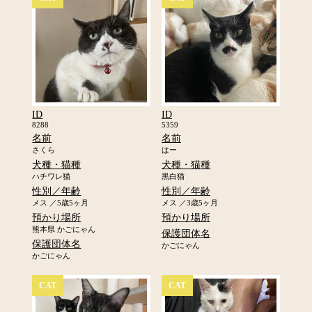
ID
ID
8288
5359
名前
名前
さくら
はー
犬種・猫種
犬種・猫種
ハチワレ猫
黒白猫
性別／年齢
性別／年齢
メス ／5歳5ヶ月
メス ／3歳5ヶ月
預かり場所
預かり場所
熊本県 かごにゃん
保護団体名
保護団体名
かごにゃん
かごにゃん
CAT
CAT