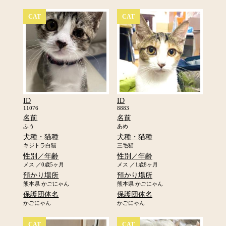
CAT
CAT
ID
ID
11076
8883
名前
名前
ふう
あめ
犬種・猫種
犬種・猫種
キジトラ白猫
三毛猫
性別／年齢
性別／年齢
メス ／0歳5ヶ月
メス ／1歳8ヶ月
預かり場所
預かり場所
熊本県 かごにゃん
熊本県 かごにゃん
保護団体名
保護団体名
かごにゃん
かごにゃん
CAT
CAT