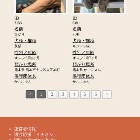
ID
ID
3153
9401
名前
名前
ひかり
ムギ
犬種・猫種
犬種・猫種
灰猫
キジトラ猫
性別／年齢
性別／年齢
オス ／5歳4ヶ月
オス ／0歳7ヶ月
預かり場所
預かり場所
熊本県 熊本市中央区大江本町
熊本県 かごにゃん
保護団体名
保護団体名
かごにゃん
かごにゃん
<
1
2
3
4
5
6
>
運営者情報
譲渡応援「イチオシ」
Ribbon Bandana Project