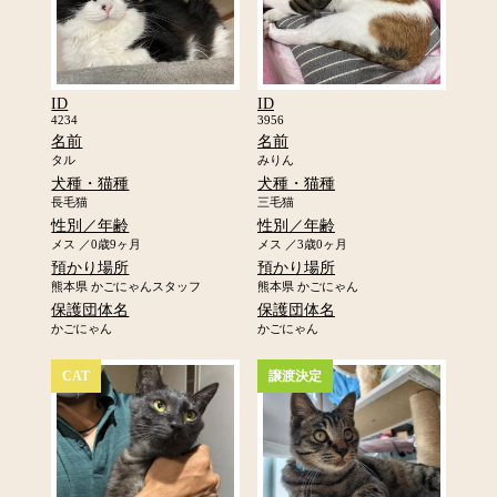
ID
ID
4234
3956
名前
名前
タル
みりん
犬種・猫種
犬種・猫種
長毛猫
三毛猫
性別／年齢
性別／年齢
メス ／0歳9ヶ月
メス ／3歳0ヶ月
預かり場所
預かり場所
熊本県 かごにゃんスタッフ
熊本県 かごにゃん
保護団体名
保護団体名
かごにゃん
かごにゃん
CAT
譲渡決定