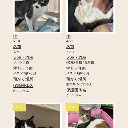
ID
ID
5358
4777
名前
名前
なー
オハナ
犬種・猫種
犬種・猫種
サバトラ猫
(雑種)
白猫
/
黒白猫
性別／年齢
性別／年齢
メス ／3歳5ヶ月
メス ／4歳0ヶ月
預かり場所
預かり場所
熊本県 かごにゃん
保護団体名
保護団体名
かごにゃん
かごにゃん
CAT
CAT