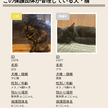
この保護団体が管理している犬・猫
CAT
準備中
ID
ID
11078
11077
名前
名前
はな
クロ
犬種・猫種
犬種・猫種
サビ猫
黒猫
性別／年齢
性別／年齢
メス ／4歳6ヶ月
オス ／0歳4ヶ月
預かり場所
預かり場所
熊本県 かごにゃん
熊本県 かごにゃん
保護団体名
保護団体名
かごにゃん
かごにゃん