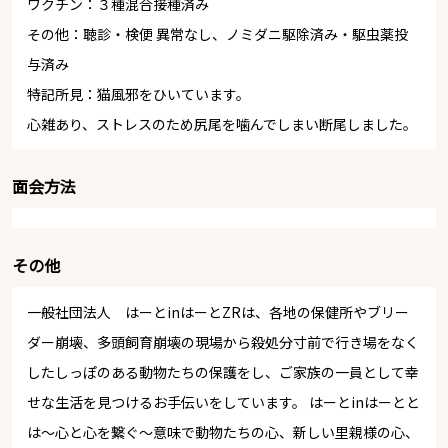
ワクチン：３種混合接種済み
その他：聴診・検便 異常なし、ノミダニ駆除済み・駆虫薬投
与済み
特記所見：猫風邪をひいています。
心雑あり、ストレスのため尻尾を噛んでしまい断尾しました。
面会方法
その他
一般社団法人 はーとinはーとZRは、各地の保健所やブリー
ダー崩壊、多頭飼育崩壊の現場から殺処分寸前で行き場をなく
したしっぽのある動物たちの保護をし、ご家族の一員として幸
せな生活を見つけるお手伝いをしています。 はーとinはーとと
は～心と心を繋ぐ～意味で動物たちの心、新しい里親様の心、