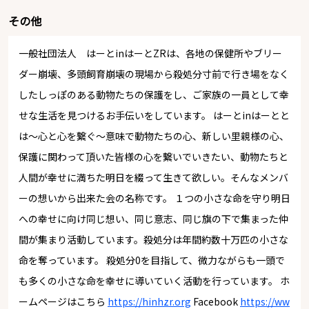
その他
一般社団法人 はーとinはーとZRは、各地の保健所やブリー
ダー崩壊、多頭飼育崩壊の現場から殺処分寸前で行き場をなく
したしっぽのある動物たちの保護をし、ご家族の一員として幸
せな生活を見つけるお手伝いをしています。 はーとinはーとと
は～心と心を繋ぐ～意味で動物たちの心、新しい里親様の心、
保護に関わって頂いた皆様の心を繋いでいきたい、動物たちと
人間が幸せに満ちた明日を綴って生きて欲しい。そんなメンバ
ーの想いから出来た会の名称です。 １つの小さな命を守り明日
への幸せに向け同じ想い、同じ意志、同じ旗の下で集まった仲
間が集まり活動しています。殺処分は年間約数十万匹の小さな
命を奪っています。 殺処分0を目指して、微力ながらも一頭で
も多くの小さな命を幸せに導いていく活動を行っています。 ホ
ームページはこちら
https://hinhzr.org
Facebook
https://ww