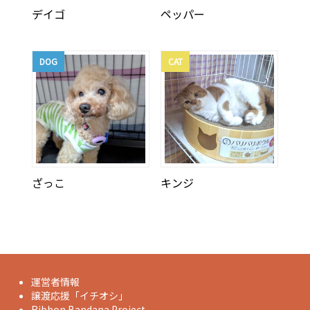
デイゴ
ペッパー
DOG
CAT
ざっこ
キンジ
運営者情報
譲渡応援「イチオシ」
Ribbon Bandana Project