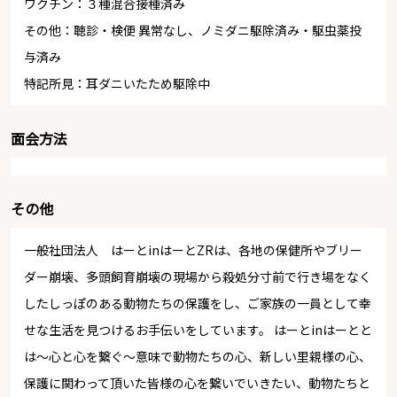
ワクチン：３種混合接種済み
その他：聴診・検便 異常なし、ノミダニ駆除済み・駆虫薬投
与済み
特記所見：耳ダニいたため駆除中
面会方法
その他
一般社団法人 はーとinはーとZRは、各地の保健所やブリー
ダー崩壊、多頭飼育崩壊の現場から殺処分寸前で行き場をなく
したしっぽのある動物たちの保護をし、ご家族の一員として幸
せな生活を見つけるお手伝いをしています。 はーとinはーとと
は～心と心を繋ぐ～意味で動物たちの心、新しい里親様の心、
保護に関わって頂いた皆様の心を繋いでいきたい、動物たちと