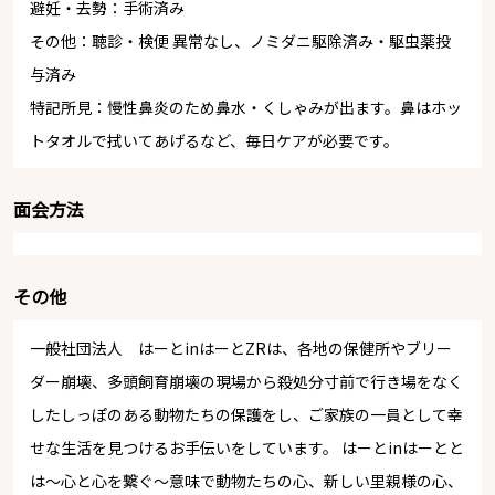
避妊・去勢：手術済み
その他：聴診・検便 異常なし、ノミダニ駆除済み・駆虫薬投
与済み
特記所見：慢性鼻炎のため鼻水・くしゃみが出ます。鼻はホッ
トタオルで拭いてあげるなど、毎日ケアが必要です。
面会方法
その他
一般社団法人 はーとinはーとZRは、各地の保健所やブリー
ダー崩壊、多頭飼育崩壊の現場から殺処分寸前で行き場をなく
したしっぽのある動物たちの保護をし、ご家族の一員として幸
せな生活を見つけるお手伝いをしています。 はーとinはーとと
は～心と心を繋ぐ～意味で動物たちの心、新しい里親様の心、