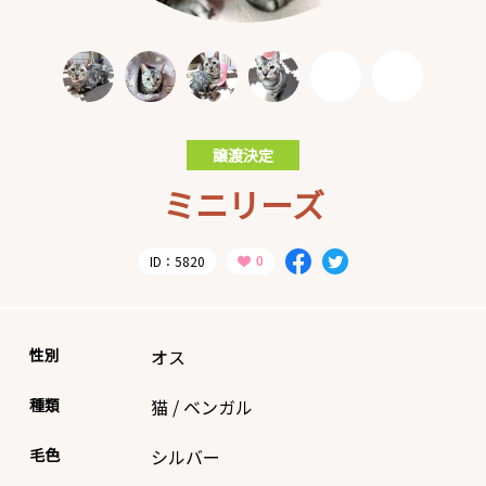
譲渡決定
ミニリーズ
ID：5820
性別
オス
種類
猫
/
ベンガル
毛色
シルバー