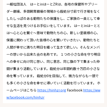
一般社団法人 はーとinはーとZRは、各地の保健所やブリー
ダー崩壊、多頭飼育崩壊の現場から殺処分寸前で行き場をなく
したしっぽのある動物たちの保護をし、ご家族の一員として幸
せな生活を見つけるお手伝いをしています。 はーとinはーとと
は～心と心を繋ぐ～意味で動物たちの心、新しい里親様の心、
保護に関わって頂いた皆様の心を繋いでいきたい、動物たちと
人間が幸せに満ちた明日を綴って生きて欲しい。そんなメンバ
ーの想いから出来た会の名称です。 １つの小さな命を守り明日
への幸せに向け同じ想い、同じ意志、同じ旗の下で集まった仲
間が集まり活動しています。殺処分は年間約数十万匹の小さな
命を奪っています。 殺処分0を目指して、微力ながらも一頭で
も多くの小さな命を幸せに導いていく活動を行っています。 ホ
ームページはこちら
https://hinhzr.org
Facebook
https://ww
w.facebook.com/hinhzr