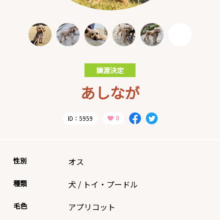
譲渡決定
あしなが
ID：5959
性別
オス
種類
犬
/
トイ・プードル
毛色
アプリコット