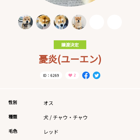
譲渡決定
憂炎(ユーエン)
ID：6269
性別
オス
種類
犬
/
チャウ・チャウ
毛色
レッド