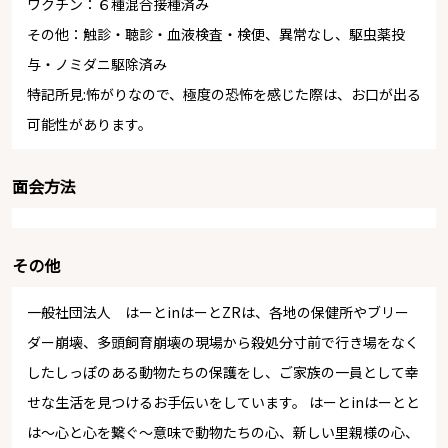
ワクチン：６種混合接種済み
その他：触診・聴診・血液検査・検便、異常なし、駆虫薬投
与・ノミダニ駆除済み
特記所見:怖がりなので、極度の恐怖を感じた際は、お口が出る
可能性があります。
面会方法
その他
一般社団法人 はーとinはーとZRは、各地の保健所やブリー
ダー崩壊、多頭飼育崩壊の現場から殺処分寸前で行き場をなく
したしっぽのある動物たちの保護をし、ご家族の一員として幸
せな生活を見つけるお手伝いをしています。 はーとinはーとと
は～心と心を繋ぐ～意味で動物たちの心、新しい里親様の心、